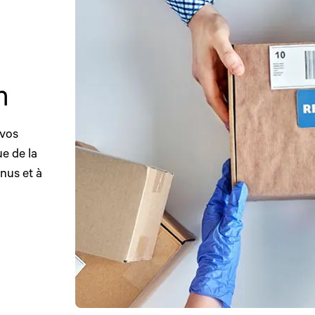
n
 vos
e de la
nus et à