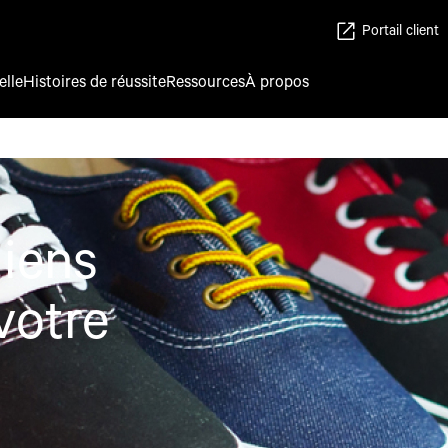
Portail client
elle
Histoires de réussite
Ressources
À propos
liens
votre