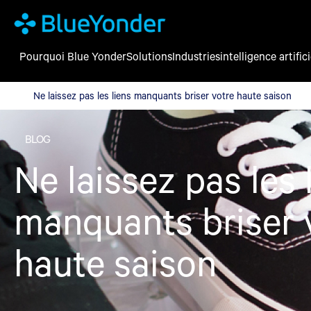
Pourquoi Blue Yonder
Solutions
Industries
intelligence artifici
Ne laissez pas les liens manquants briser votre haute saison
Ne laissez pas les liens manquants briser votre haute saison
BLOG
Ne laissez pas les 
manquants briser 
haute saison