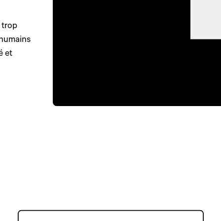
 trop
 humains
é et