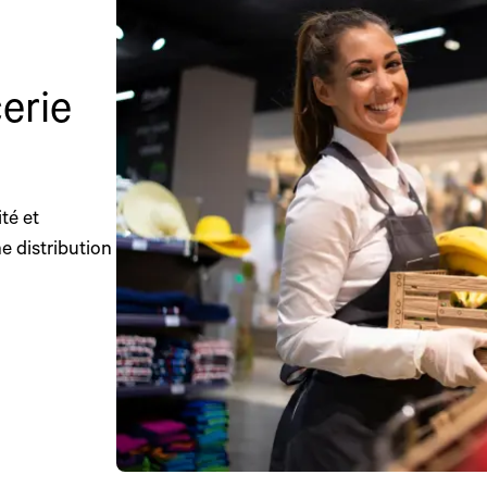
cerie
té et
e distribution