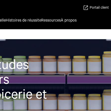
Portail client
elle
Histoires de réussite
Ressources
À propos
tudes
rs
icerie et