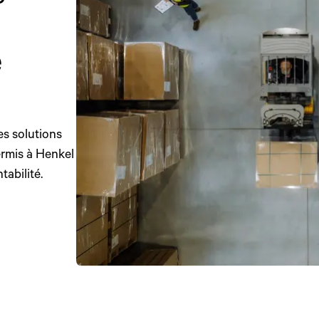
e
es solutions
ermis à Henkel
tabilité.