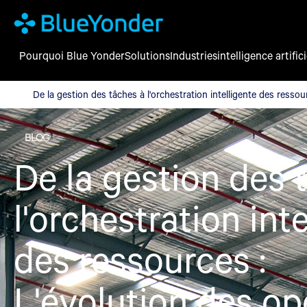
Pourquoi Blue Yonder
Solutions
Industries
intelligence artifici
De la gestion des tâches à l'orchestration intelligente des resso
De la gestion des tâches à l'orchestration intelligente des resso
BLOG
De la gestion des 
l'orchestration int
des ressources :
L'évolution des op