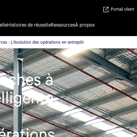
Portail client
elle
Histoires de réussite
Ressources
À propos
urces : L'évolution des opérations en entrepôt
urces : L'évolution des opérations en entrepôt
tâches à
elligente
érations