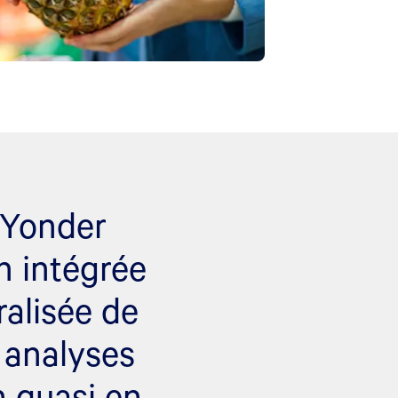
 Yonder
n intégrée
ralisée de
 analyses
n quasi en