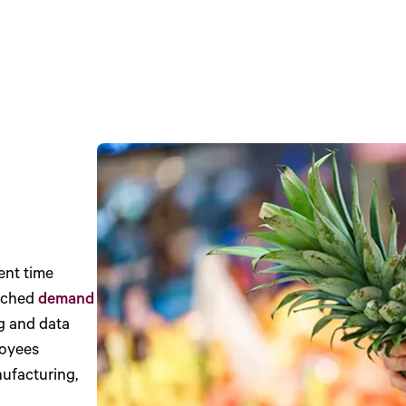
ent time
unched
demand
ng and data
loyees
ufacturing,