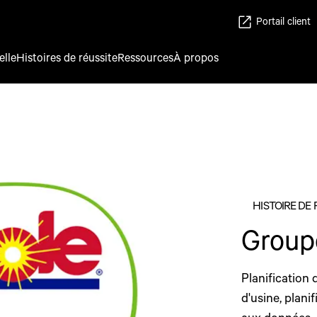
Portail client
elle
Histoires de réussite
Ressources
À propos
HISTOIRE DE 
Group
Planification 
d'usine, plani
aux données