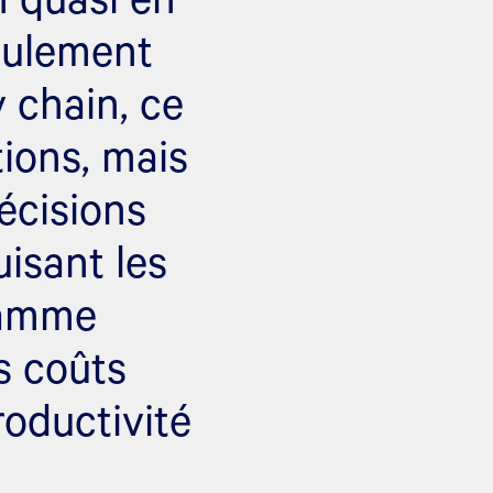
eulement
y chain, ce
tions, mais
écisions
isant les
gamme
s coûts
roductivité