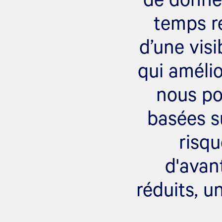
temps r
d’une visi
qui amélio
nous po
basées s
risq
d'avan
réduits, u