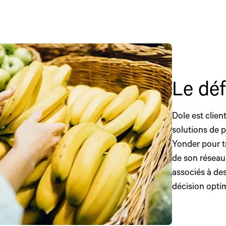
Le dé
Dole est clien
solutions de p
Yonder pour t
de son réseau 
associés à des
décision optim