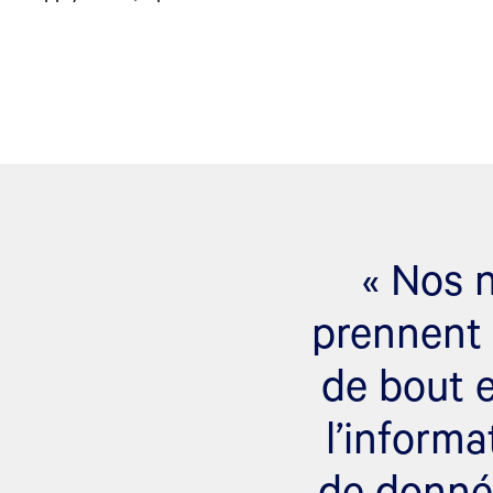
« Nos 
prennent 
de bout e
l’inform
de donnée