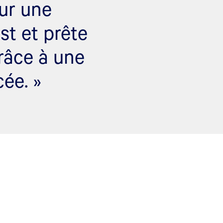
ur une
st et prête
râce à une
cée. »