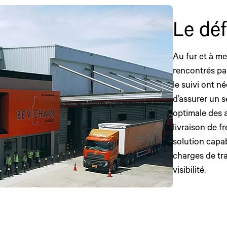
Le dé
Au fur et à me
rencontrés par
le suivi ont n
d’assurer un se
optimale des a
livraison de f
solution capab
charges de trav
visibilité.