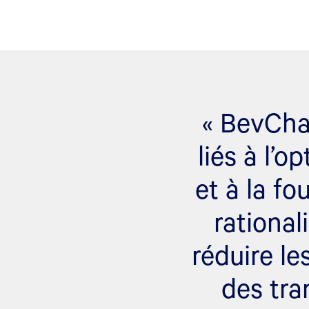
« BevCha
liés à l’o
et à la fo
rational
réduire l
des tra