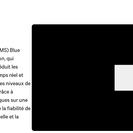
TMS) Blue
on, qui
duit les
mps réel et
les niveaux de
râce à
iques sur une
la fiabilité de
lle et la