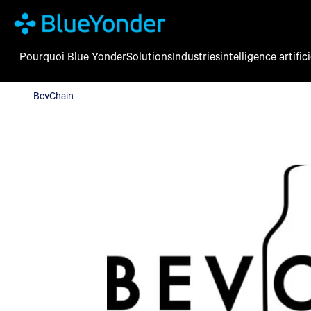
Pourquoi Blue Yonder
Solutions
Industries
intelligence artifici
BevChain
BevChain