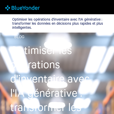
Optimiser les opérations d'inventaire avec l'IA générative : trans
Optimiser les opérations d'inventaire avec l'IA générative :
transformer les données en décisions plus rapides et plus
intelligentes.
BLOG
Optimiser les
opérations
d'inventaire avec
l'IA générative :
transformer les