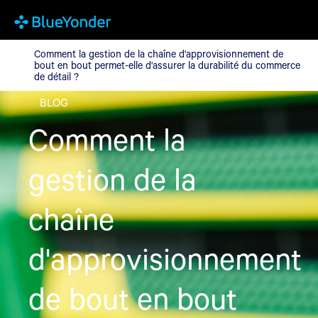
Comment la gestion de la chaîne d'approvisionnement de bout en
Comment la gestion de la chaîne d'approvisionnement de
bout en bout permet-elle d'assurer la durabilité du commerce
de détail ?
BLOG
Comment la
gestion de la
chaîne
d'approvisionnement
de bout en bout