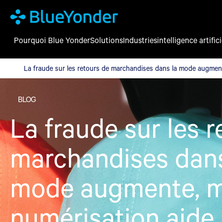
Pourquoi Blue Yonder
Solutions
Industries
intelligence artifici
La fraude sur les retours de marchandises dans la mode augmente
La fraude sur les retours de marchandises dans la mode augmente
BLOG
La fraude sur les 
marchandises dans
mode augmente, m
numérisation aide 