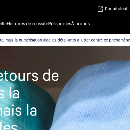
Portail client
elle
Histoires de réussite
Ressources
À propos
, mais la numérisation aide les détaillants à lutter contre ce 
, mais la numérisation aide les détaillants à lutter contre ce phénomène
retours de
 la
ais la
les