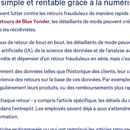
 simple et rentable grâce à la numéri
uvent lutter contre les retours frauduleux de manière rapid
etours de Blue Yonder
, les détaillants de mode peuvent cré
les récidivistes.
sus de retour de bout en bout, les détaillants de mode pe
e artificielle (IA), de la science des données et de l'analyse 
ête et dépensier d'un retour frauduleux en série, mais c'est 
mment des données telles que l'historique des clients, leur
périence des retours sur la base de ces données. Par exemple
égulièrement leurs produits, ou des remboursements plus rap
haque retour - y compris l'article spécifique, les détails du 
 dans l'entrepôt. Les employés savent déjà à quoi s'attendre e
irmation.
rticles endommagés ou qui ont remplacé les articles retourn