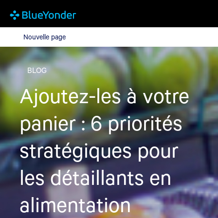
Nouvelle page
Nouvelle page
BLOG
Ajoutez-les à votre
panier : 6 priorités
stratégiques pour
les détaillants en
alimentation