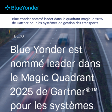
Blue Yonder nommé leader dans le quadrant magique 2025 de Gar
Blue Yonder nommé leader dans le quadrant magique 2025
de Gartner pour les systèmes de gestion des transports
BLOG
Blue Yonder est
nommé leader dans
le Magic Quadrant
2025 de Gartner®™
pour les systèmes