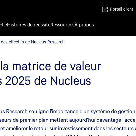
Portail client
elle
Histoires de réussite
Ressources
À propos
n des effectifs de Nucleus Research
n des effectifs de Nucleus Research
la matrice de valeur
fs 2025 de Nucleus
 Research souligne l'importance d'un système de gestion d
eurs de premier plan mettent aujourd'hui davantage l'accen
t améliorer le retour sur investissement dans les secteurs de 