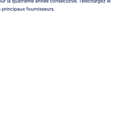
our la quatrième année consécutive. Téléchargez le
s principaux fournisseurs.