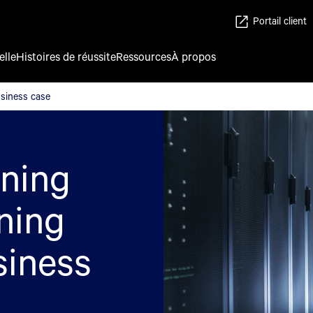
Portail client
elle
Histoires de réussite
Ressources
À propos
usiness case
usiness case
nning
ning
siness