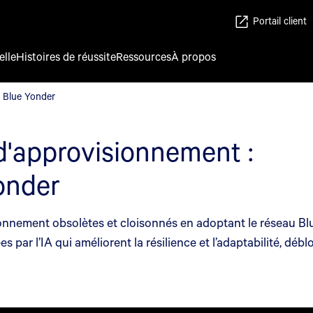
Portail client
elle
Histoires de réussite
Ressources
À propos
u Blue Yonder
u Blue Yonder
d'approvisionnement :
onder
nnement obsolètes et cloisonnés en adoptant le réseau Blue
ées par l’IA qui améliorent la résilience et l’adaptabilité, dé