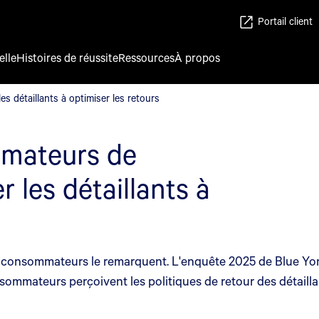
Portail client
elle
Histoires de réussite
Ressources
À propos
 détaillants à optimiser les retours
 détaillants à optimiser les retours
mateurs de
 les détaillants à
 les consommateurs le remarquent. L'enquête 2025 de Blue Y
mateurs perçoivent les politiques de retour des détaillant