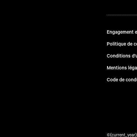
Engagement en
Politique de c
Conditions d'u
Mentions léga
Code de cond
©{current_year} 